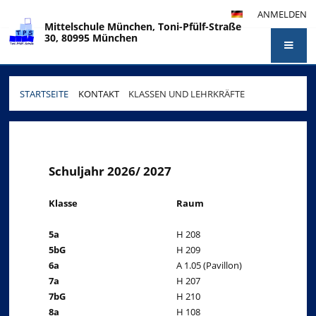
ANMELDEN
Mittelschule München, Toni-Pfülf-Straße
30, 80995 München
STARTSEITE
KONTAKT
KLASSEN UND LEHRKRÄFTE
Klassen
und
Lehrkräfte
Schuljahr 2026/ 2027
Klasse
Raum
5a
H 208
5bG
H 209
6a
A 1.05 (Pavillon)
7a
H 207
7bG
H 210
8a
H 108