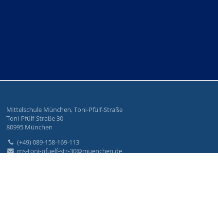
Mittelschule München, Toni-Pfülf-Straße
Toni-Pfülf-Straße 30
80995 München
(+49) 089-158-169-113
ms-toni-pfuelf-str-30@muenchen.de
Impressum
Datenschutzerklärung