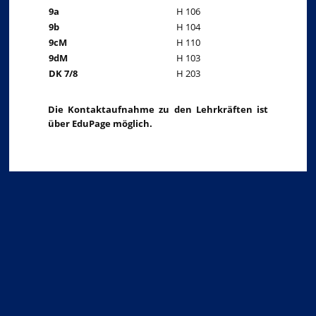
9a
H 106
9b
H 104
9cM
H 110
9dM
H 103
DK 7/8
H 203
Die Kontaktaufnahme zu den Lehrkräften ist
über EduPage möglich.